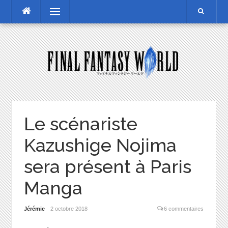
Skip
Menu
to
content
Le scénariste
Kazushige Nojima
sera présent à Paris
Manga
Jérémie
2 octobre 2018
6 commentaires