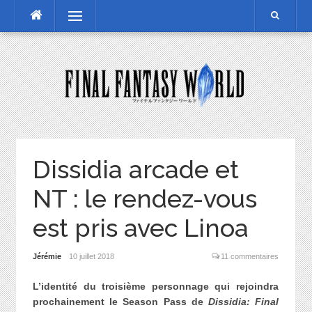
Skip
Menu
to
content
Dissidia arcade et
NT : le rendez-vous
est pris avec Linoa
Jérémie
10 juillet 2018
11 commentaires
L’identité du troisième personnage qui rejoindra
prochainement le Season Pass de
Dissidia: Final