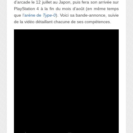
d’arcade le 12 juillet au Japon, puis fera son arrivée sur
PlayStation 4 à la fin du mois d’août (en même temps
que
l’arène de
Type-0
). Voici sa bande-annonce, suivie
de la vidéo détaillant chacune de ses compétences.