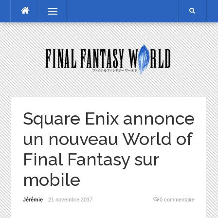
Skip
Menu
to
content
Square Enix annonce
un nouveau World of
Final Fantasy sur
mobile
Jérémie
21 novembre 2017
0 commentaire