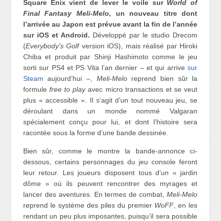
Square Enix vient de lever le voile sur
World of
Final Fantasy Meli-Melo
, un nouveau titre dont
l’arrivée au Japon est prévue avant la fin de l’année
sur iOS et Android.
Développé par le studio Drecom
(
Everybody’s Golf
version iOS), mais réalisé par Hiroki
Chiba et produit par Shinji Hashimoto comme le jeu
sorti sur PS4 et PS Vita l’an dernier – et qui arrive
sur
Steam
aujourd’hui –,
Meli-Melo
reprend bien sûr la
formule
free to play
avec micro transactions et se veut
plus « accessible ». Il s’agit d’un tout nouveau jeu, se
déroulant dans un monde nommé Valgaran
spécialement conçu pour lui, et dont l’histoire sera
racontée sous la forme d’une bande dessinée.
Bien sûr, comme le montre la bande-annonce ci-
dessous, certains personnages du jeu console feront
leur retour. Les joueurs disposent tous d’un « jardin
dôme » où ils peuvent rencontrer des myrages et
lancer des aventures. En termes de combat,
Meli-Melo
reprend le système des piles du premier
WoFF
, en les
rendant un peu plus imposantes, puisqu’il sera possible