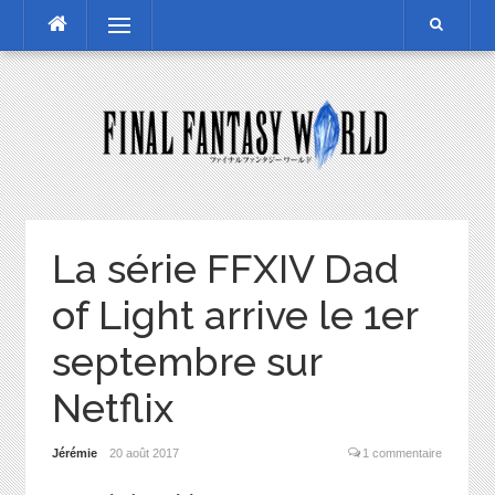
Skip
Menu
to
content
La série FFXIV Dad
of Light arrive le 1er
septembre sur
Netflix
Jérémie
20 août 2017
1 commentaire