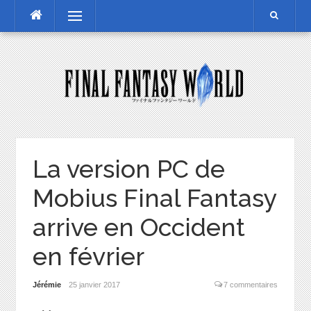
Skip
Menu
to
content
La version PC de
Mobius Final Fantasy
arrive en Occident
en février
Jérémie
25 janvier 2017
7 commentaires