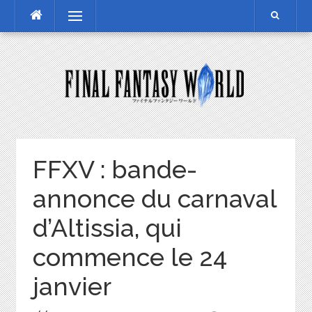
Skip
Menu
to
content
FFXV : bande-
annonce du carnaval
d’Altissia, qui
commence le 24
janvier