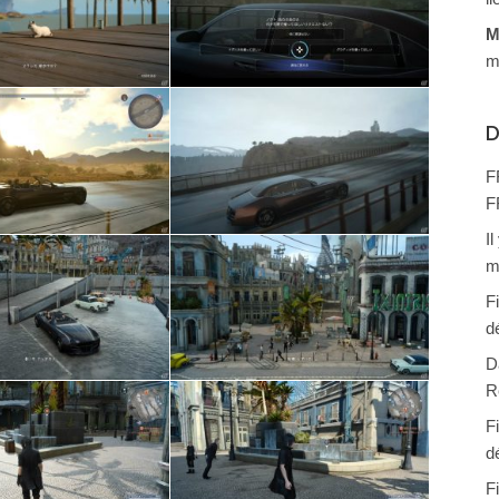
M
m
D
F
F
I
m
F
d
D
R
F
d
F