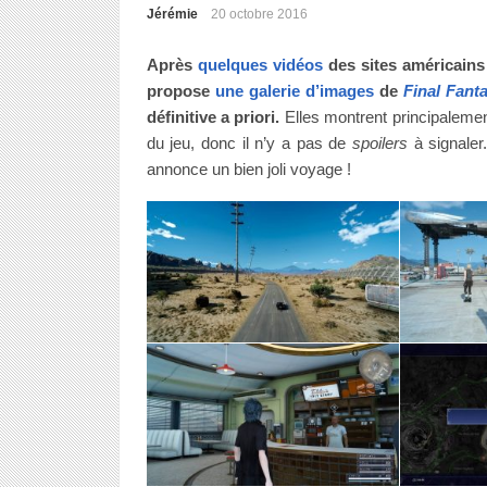
Jérémie
20 octobre 2016
Après
quelques vidéos
des sites américains 
propose
une galerie d’images
de
Final Fant
définitive a priori.
Elles montrent principalemen
du jeu, donc il n’y a pas de
spoilers
à signaler
annonce un bien joli voyage !