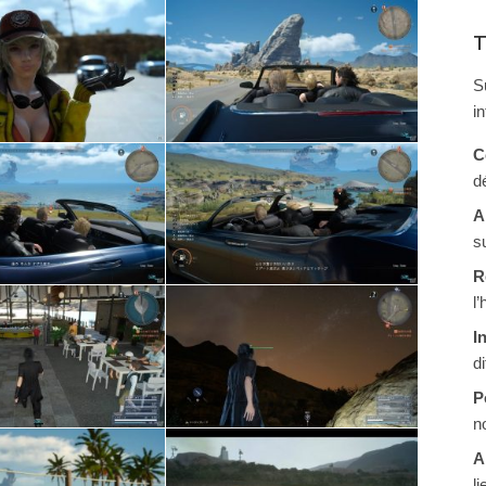
T
S
i
C
d
A
s
R
l
I
d
P
n
A
li