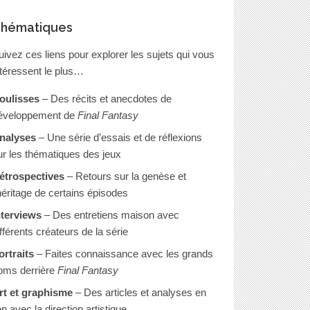
hématiques
uivez ces liens pour explorer les sujets qui vous
ntéressent le plus…
oulisses
– Des récits et anecdotes de
éveloppement de
Final Fantasy
nalyses
– Une série d’essais et de réflexions
ur les thématiques des jeux
étrospectives
– Retours sur la genèse et
’héritage de certains épisodes
nterviews
– Des entretiens maison avec
ifférents créateurs de la série
ortraits
– Faites connaissance avec les grands
oms derrière
Final Fantasy
rt et graphisme
– Des articles et analyses en
en avec la direction artistique