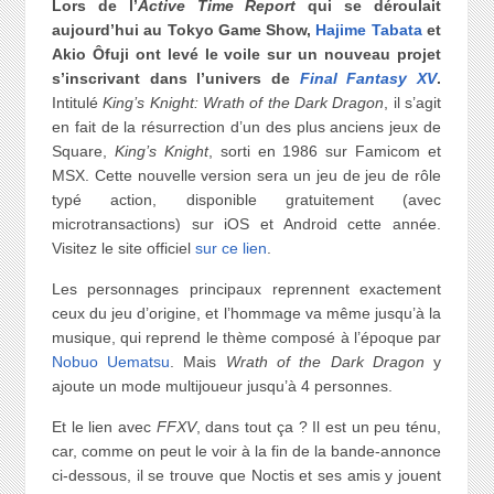
Lors de l’
Active Time Report
qui se déroulait
aujourd’hui au Tokyo Game Show,
Hajime Tabata
et
Akio Ôfuji ont levé le voile sur un nouveau projet
s’inscrivant dans l’univers de
Final Fantasy XV
.
Intitulé
King’s Knight: Wrath of the Dark Dragon
, il s’agit
en fait de la résurrection d’un des plus anciens jeux de
Square,
King’s Knight
, sorti en 1986 sur Famicom et
MSX. Cette nouvelle version sera un jeu de jeu de rôle
typé action, disponible gratuitement (avec
microtransactions) sur iOS et Android cette année.
Visitez le site officiel
sur ce lien
.
Les personnages principaux reprennent exactement
ceux du jeu d’origine, et l’hommage va même jusqu’à la
musique, qui reprend le thème composé à l’époque par
Nobuo Uematsu
. Mais
Wrath of the Dark Dragon
y
ajoute un mode multijoueur jusqu’à 4 personnes.
Et le lien avec
FFXV
, dans tout ça ? Il est un peu ténu,
car, comme on peut le voir à la fin de la bande-annonce
ci-dessous, il se trouve que Noctis et ses amis y jouent