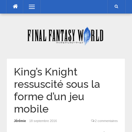
Skip
Menu
to
content
King’s Knight
ressuscité sous la
forme d’un jeu
mobile
Jérémie
18 septembre 2016
2 commentaires