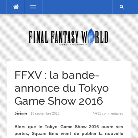
Skip
Menu
to
content
FFXV : la bande-
annonce du Tokyo
Game Show 2016
Jérémie
15 septembre 2016
31 commentaires
Alors que le Tokyo Game Show 2016 ouvre ses
portes, Square Enix vient de publier la nouvelle