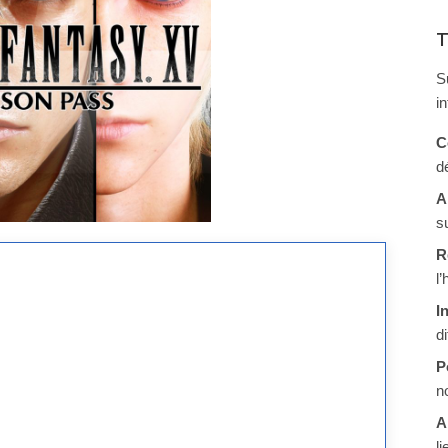
T
S
i
C
d
A
s
R
l
I
d
P
n
A
li