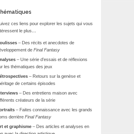
hématiques
uivez ces liens pour explorer les sujets qui vous
ntéressent le plus…
oulisses
– Des récits et anecdotes de
éveloppement de
Final Fantasy
nalyses
– Une série d’essais et de réflexions
ur les thématiques des jeux
étrospectives
– Retours sur la genèse et
’héritage de certains épisodes
nterviews
– Des entretiens maison avec
ifférents créateurs de la série
ortraits
– Faites connaissance avec les grands
oms derrière
Final Fantasy
rt et graphisme
– Des articles et analyses en
en avec la direction artistique