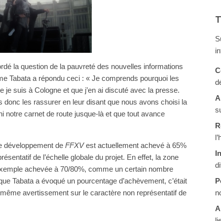
T
S
i
rdé la question de la pauvreté des nouvelles informations
C
e Tabata a répondu ceci : « Je comprends pourquoi les
d
je suis à Cologne et que j’en ai discuté avec la presse.
A
s donc les rassurer en leur disant que nous avons choisi la
s
ni notre carnet de route jusque-là et que tout avance
R
l
 le développement de
FFXV
est actuellement achevé à 65%
I
ésentatif de l’échelle globale du projet. En effet, la zone
d
exemple achevée à 70/80%, comme un certain nombre
ois que Tabata a évoqué un pourcentage d’achèvement, c’était
P
e même avertissement sur le caractère non représentatif de
n
A
li