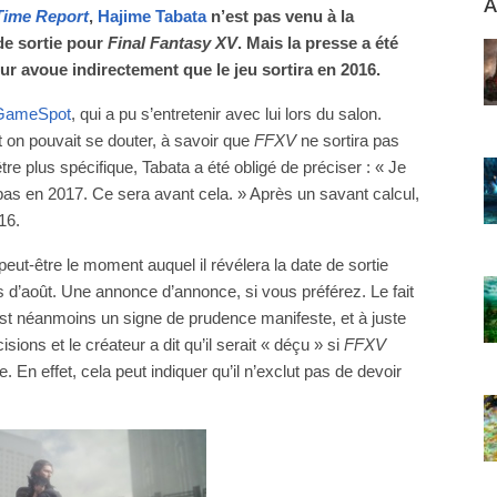
A
Time Report
,
Hajime Tabata
n’est pas venu à la
e sortie pour
Final Fantasy XV
. Mais la presse a été
ur avoue indirectement que le jeu sortira en 2016.
GameSpot
, qui a pu s’entretenir avec lui lors du salon.
on pouvait se douter, à savoir que
FFXV
ne sortira pas
tre plus spécifique, Tabata a été obligé de préciser : « Je
pas en 2017. Ce sera avant cela. » Après un savant calcul,
16.
peut-être le moment auquel il révélera la date de sortie
s d’août. Une annonce d’annonce, si vous préférez. Le fait
est néanmoins un signe de prudence manifeste, et à juste
ions et le créateur a dit qu’il serait « déçu » si
FFXV
 En effet, cela peut indiquer qu’il n’exclut pas de devoir