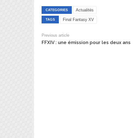
Actualités
CATEGORIES
Final Fantasy XV
TAGS
Previous article
FFXIV : une émission pour les deux ans