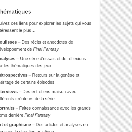
hématiques
uivez ces liens pour explorer les sujets qui vous
ntéressent le plus…
oulisses
– Des récits et anecdotes de
éveloppement de
Final Fantasy
nalyses
– Une série d’essais et de réflexions
ur les thématiques des jeux
étrospectives
– Retours sur la genèse et
’héritage de certains épisodes
nterviews
– Des entretiens maison avec
ifférents créateurs de la série
ortraits
– Faites connaissance avec les grands
oms derrière
Final Fantasy
rt et graphisme
– Des articles et analyses en
en avec la direction artistique