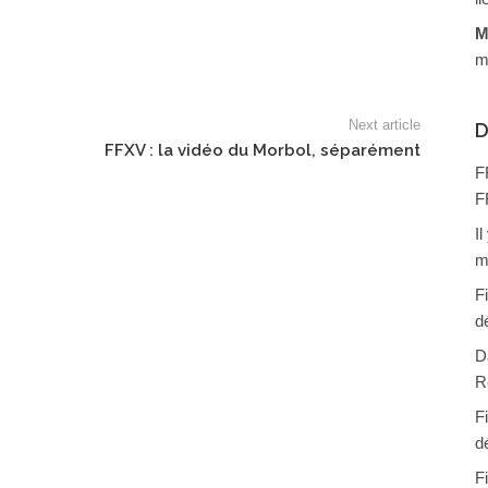
M
m
Next article
D
FFXV : la vidéo du Morbol, séparément
F
F
I
m
F
d
D
R
F
d
F