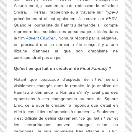
Actuellement, je suis en train de redessiner le président
Shinra. » Ferrari, rappelons-le, a travaillé sur
Type-0
précédemment et est également à l’œuvre sur
FFXV
.
Quand le journaliste du Famitsu demande s’il compte
reprendre les modèles des personnages utilisés dans
le film
Advent Children
, Nomura répond par la négative,
en précisant que ce dernier a été conçu il y a une
dizaine d’années et que son graphisme ne
correspondrait pas au jeu.
Qu’est-ce qui fait un créateur de
Final Fantasy
?
Notant que beaucoup d’aspects de
FFVII
seront
visiblement changés dans le remake, le journaliste de
Famitsu a demandé à Nomura s’il n’y avait pas des
oppositions à ces changements au sein de Square
Enix, ce à quoi le créateur a répondu que c’était en
effet le cas. Il tient néanmoins à nuancer : « Seulement,
il est difficile de définir clairement “ce qui fait
FFVII
” et
les interprétations peuvent changer selon les
personnes. Je suis moi-même très attaché à
FFVII
,