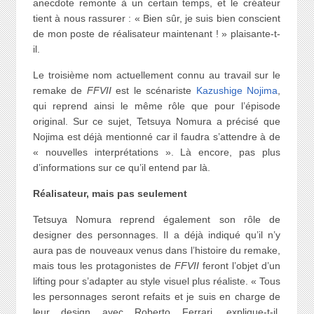
anecdote remonte à un certain temps, et le créateur
tient à nous rassurer : « Bien sûr, je suis bien conscient
de mon poste de réalisateur maintenant ! » plaisante-t-
il.
Le troisième nom actuellement connu au travail sur le
remake de
FFVII
est le scénariste
Kazushige Nojima
,
qui reprend ainsi le même rôle que pour l’épisode
original. Sur ce sujet, Tetsuya Nomura a précisé que
Nojima est déjà mentionné car il faudra s’attendre à de
« nouvelles interprétations ». Là encore, pas plus
d’informations sur ce qu’il entend par là.
Réalisateur, mais pas seulement
Tetsuya Nomura reprend également son rôle de
designer des personnages. Il a déjà indiqué qu’il n’y
aura pas de nouveaux venus dans l’histoire du remake,
mais tous les protagonistes de
FFVII
feront l’objet d’un
lifting pour s’adapter au style visuel plus réaliste. « Tous
les personnages seront refaits et je suis en charge de
leur design avec Roberto Ferrari, explique-t-il.