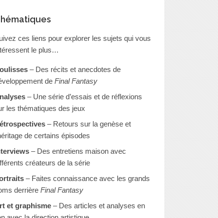
hématiques
uivez ces liens pour explorer les sujets qui vous
ntéressent le plus…
oulisses
– Des récits et anecdotes de
éveloppement de
Final Fantasy
nalyses
– Une série d’essais et de réflexions
ur les thématiques des jeux
étrospectives
– Retours sur la genèse et
’héritage de certains épisodes
nterviews
– Des entretiens maison avec
ifférents créateurs de la série
ortraits
– Faites connaissance avec les grands
oms derrière
Final Fantasy
rt et graphisme
– Des articles et analyses en
en avec la direction artistique