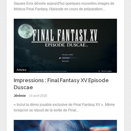
Square Enix dévoile aujourd'hui quelques nouvelles images de
Mobius Final Fantasy, l'épisode en cours de préparation...
Articles
Impressions : Final Fantasy XV Episode
Duscae
Jérémie
14 avril 2015
« Inclut la démo jouable exclusive de Final Fantasy XV ». Même
lorsqu'on se réjouit de la sortie de Final...