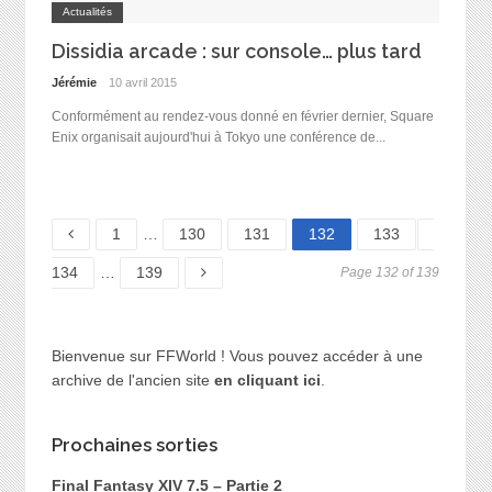
Actualités
Dissidia arcade : sur console… plus tard
Jérémie
10 avril 2015
Conformément au rendez-vous donné en février dernier, Square
Enix organisait aujourd'hui à Tokyo une conférence de...
Page
Page
Page
Page
Page
Page
1
…
130
131
132
133
Page
134
…
139
Page 132 of 139
Bienvenue sur FFWorld ! Vous pouvez accéder à une
archive de l'ancien site
en cliquant ici
.
Prochaines sorties
Final Fantasy XIV 7.5 – Partie 2