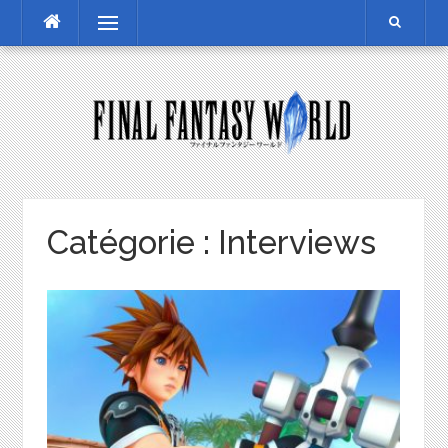
Skip
Menu
to
content
Catégorie :
Interviews