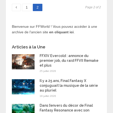
Page
Page
1
2
Page 2 of 2
Bienvenue sur FFWorld ! Vous pouvez accéder à une
archive de l'ancien site
en cliquant ici
.
Articles à la Une
FFXIV Evercold : annonce du
premier job, du raid FFVII Remake
et plus
25 juillet 2026
Il y a 25 ans, Final Fantasy X
conjuguait la musique de la série
au pluriel
19 juillet 2026
Dans l’envers du décor de Final
Fantasy Resonance avec son