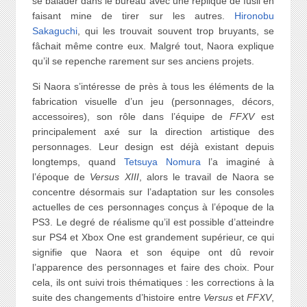
se balader dans le bureau avec une réplique de fusil en
faisant mine de tirer sur les autres.
Hironobu
Sakaguchi
, qui les trouvait souvent trop bruyants, se
fâchait même contre eux. Malgré tout, Naora explique
qu’il se repenche rarement sur ses anciens projets.
Si Naora s’intéresse de près à tous les éléments de la
fabrication visuelle d’un jeu (personnages, décors,
accessoires), son rôle dans l’équipe de
FFXV
est
principalement axé sur la direction artistique des
personnages. Leur design est déjà existant depuis
longtemps, quand
Tetsuya Nomura
l’a imaginé à
l’époque de
Versus XIII
, alors le travail de Naora se
concentre désormais sur l’adaptation sur les consoles
actuelles de ces personnages conçus à l’époque de la
PS3. Le degré de réalisme qu’il est possible d’atteindre
sur PS4 et Xbox One est grandement supérieur, ce qui
signifie que Naora et son équipe ont dû revoir
l’apparence des personnages et faire des choix. Pour
cela, ils ont suivi trois thématiques : les corrections à la
suite des changements d’histoire entre
Versus
et
FFXV
,