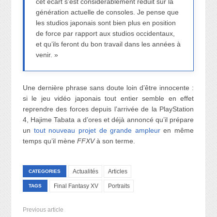
cet écart s’est considérablement réduit sur la
génération actuelle de consoles. Je pense que
les studios japonais sont bien plus en position
de force par rapport aux studios occidentaux,
et qu’ils feront du bon travail dans les années à
venir. »
Une dernière phrase sans doute loin d’être innocente :
si le jeu vidéo japonais tout entier semble en effet
reprendre des forces depuis l’arrivée de la PlayStation
4, Hajime Tabata a d’ores et déjà annoncé qu’il prépare
un
tout nouveau projet de grande ampleur
en même
temps qu’il mène
FFXV
à son terme.
Actualités
Articles
CATEGORIES
Final Fantasy XV
Portraits
TAGS
Previous article