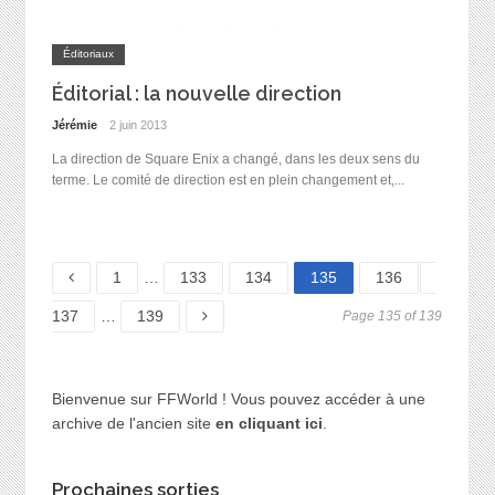
Éditoriaux
Éditorial : la nouvelle direction
Jérémie
2 juin 2013
La direction de Square Enix a changé, dans les deux sens du
terme. Le comité de direction est en plein changement et,...
Page
Page
Page
Page
Page
Page
1
…
133
134
135
136
Page
137
…
139
Page 135 of 139
Bienvenue sur FFWorld ! Vous pouvez accéder à une
archive de l'ancien site
en cliquant ici
.
Prochaines sorties