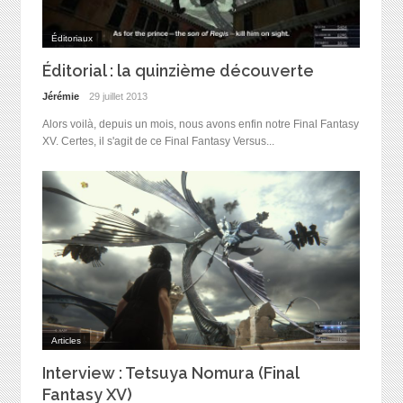
Éditoriaux
Éditorial : la quinzième découverte
Jérémie
29 juillet 2013
Alors voilà, depuis un mois, nous avons enfin notre Final Fantasy
XV. Certes, il s'agit de ce Final Fantasy Versus...
Articles
Interview : Tetsuya Nomura (Final
Fantasy XV)