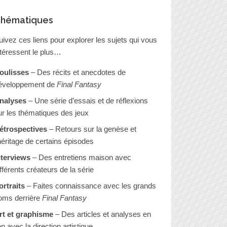
hématiques
uivez ces liens pour explorer les sujets qui vous
ntéressent le plus…
oulisses
– Des récits et anecdotes de
éveloppement de
Final Fantasy
nalyses
– Une série d’essais et de réflexions
ur les thématiques des jeux
étrospectives
– Retours sur la genèse et
’héritage de certains épisodes
nterviews
– Des entretiens maison avec
ifférents créateurs de la série
ortraits
– Faites connaissance avec les grands
oms derrière
Final Fantasy
rt et graphisme
– Des articles et analyses en
en avec la direction artistique