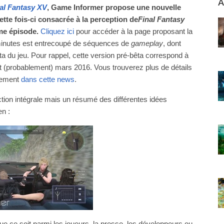
A
al Fantasy XV
, Game Informer propose une nouvelle
cette fois-ci consacrée à la perception de
Final Fantasy
me épisode.
Cliquez ici
pour accéder à la page proposant la
e minutes est entrecoupé de séquences de
gameplay
, dont
a du jeu. Pour rappel, cette version pré-bêta correspond à
 et (probablement) mars 2016. Vous trouverez plus de détails
ppement
dans cette news
.
ion intégrale mais un résumé des différentes idées
n :
 ce soit parmi les joueurs, la presse, les développeurs ou