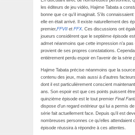
les éditeurs de jeu vidéo, Hajime Tabata a cons
bonne que ce qu’il imaginait. S’ils connaissaient
elle en était arrivé. Il existe naturellement des
premier,
FFVII
et
FFX
. Ces discussions ont éga
joueurs considèrent que le septième épisode est le
admet néanmoins que cette impression n’a pas é
provient de ses propres constatations. Cependan
entièrement perdu espoir en l’avenir de la série 
Hajime Tabata précise néanmoins que la source 
contenu des jeux, mais aussi à d’autres facteurs
dont il est particulièrement conscient maintena
ans. Son espoir est que ces points puissent êt
quinzième épisode est le tout premier
Final Fan
dispose d’un regard extérieur qui lui a permis 
série fait actuellement face. Depuis qu’il est dev
nombreuses personnes ce qu’elles attendaient 
épisode réussira à répondre à ces attentes.