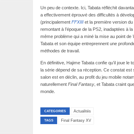
Un peu de contexte. Ici, Tabata réfléchit davant
a effectivement éprouvé des difficultés à dévelo
(principalement
FFXIII
et la première version du
remontant à l’époque de la PS2, inadaptées à l
même problème qui a miné la mise au point de
Tabata et son équipe entreprennent une profond
méthodes de travail.
En définitive, Hajime Tabata confie qu’il joue le t
la série dépend de sa réception. Ce constat est 
salon est en déclin, au profit du jeu mobile not
naturellement
Final Fantasy
, et Tabata craint qu
monde.
Actualités
CATEGORIES
Final Fantasy XV
TAGS