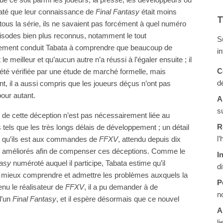
taté que leur connaissance de
Final Fantasy
était moins
T
 tous la série, ils ne savaient pas forcément à quel numéro
 épisodes bien plus reconnus, notamment le tout
S
lement conduit Tabata à comprendre que beaucoup de
i
 meilleur et qu’aucun autre n’a réussi à l’égaler ensuite ; il
C
té vérifiée par une étude de marché formelle, mais
d
t, il a aussi compris que les joueurs déçus n’ont pas
pour autant.
A
s
de cette déception n’est pas nécessairement liée au
R
 tels que les très longs délais de développement ; un détail
l
nt qu’ils est aux commandes de
FFXV
, attendu depuis dix
re améliorés afin de compenser ces déceptions. Comme le
I
tasy
numéroté auquel il participe, Tabata estime qu’il
d
de mieux comprendre et admettre les problèmes auxquels la
P
enu le réalisateur de
FFXV
, il a pu demander à de
n
d’un
Final Fantasy
, et il espère désormais que ce nouvel
A
li