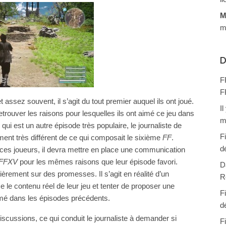
M
m
D
F
F
t assez souvent, il s’agit du tout premier auquel ils ont joué.
I
etrouver les raisons pour lesquelles ils ont aimé ce jeu dans
m
qui est un autre épisode très populaire, le journaliste de
F
ent très différent de ce qui composait le sixième
FF
.
d
ces joueurs, il devra mettre en place une communication
FFXV
pour les mêmes raisons que leur épisode favori.
D
ièrement sur des promesses. Il s’agit en réalité d’un
R
e le contenu réel de leur jeu et tenter de proposer une
F
mé dans les épisodes précédents.
d
iscussions, ce qui conduit le journaliste à demander si
F