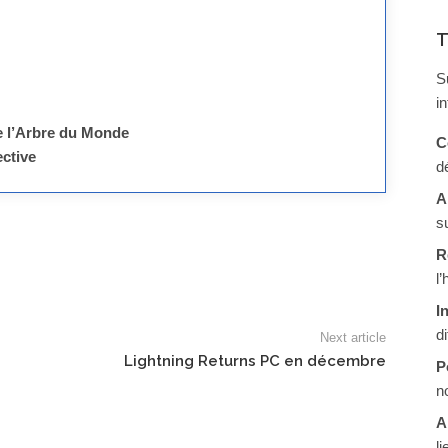
T
S
i
e l’Arbre du Monde
C
ctive
d
A
s
R
l
I
d
Next article
Lightning Returns PC en décembre
P
n
A
li