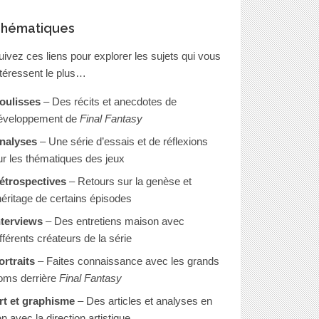
hématiques
uivez ces liens pour explorer les sujets qui vous
ntéressent le plus…
oulisses
– Des récits et anecdotes de
éveloppement de
Final Fantasy
nalyses
– Une série d’essais et de réflexions
ur les thématiques des jeux
étrospectives
– Retours sur la genèse et
’héritage de certains épisodes
nterviews
– Des entretiens maison avec
ifférents créateurs de la série
ortraits
– Faites connaissance avec les grands
oms derrière
Final Fantasy
rt et graphisme
– Des articles et analyses en
en avec la direction artistique