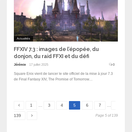
Actualités
FFXIV 7.3 : images de l’épopée, du
donjon, du raid FFXI et du défi
Jérémie
17 juillet 2025
0
Square Enix vient de lancer le site officiel de la mise à jour 7.3
de Final Fantasy XIV, The Promise of Tomorrow....
Page
Page
Page
Page
Page
Page
Page
1
…
3
4
5
6
7
…
139
Page 5 of 139