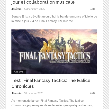
jour et collaboration musicale
Jérémie
5 décembre 2025
0
Square Enix a dévoilé aujourd'hui la bande-annonce officielle de
la mise à jour 7.4 de Final Fantasy XIV, Into the...
À la Une
Test : Final Fantasy Tactics: The Ivalice
Chronicles
Jérémie
31 octobre 2025
0
Au moment de lancer Final Fantasy Tactics: The Ivalice
Chronicles, je prévoyais de ne le tester que quelques heures,...