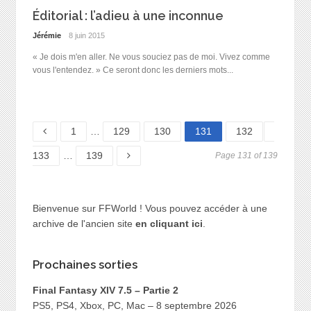
Éditorial : l’adieu à une inconnue
Jérémie
8 juin 2015
« Je dois m'en aller. Ne vous souciez pas de moi. Vivez comme
vous l'entendez. » Ce seront donc les derniers mots...
Page
Page
Page
Page
Page
Page
1
…
129
130
131
132
Page
133
…
139
Page 131 of 139
Bienvenue sur FFWorld ! Vous pouvez accéder à une
archive de l'ancien site
en cliquant ici
.
Prochaines sorties
Final Fantasy XIV 7.5 – Partie 2
PS5, PS4, Xbox, PC, Mac – 8 septembre 2026