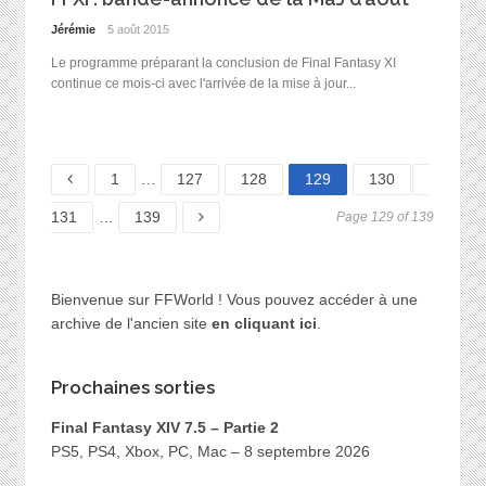
Jérémie
5 août 2015
Le programme préparant la conclusion de Final Fantasy XI
continue ce mois-ci avec l'arrivée de la mise à jour...
Page
Page
Page
Page
Page
Page
1
…
127
128
129
130
Page
131
…
139
Page 129 of 139
Bienvenue sur FFWorld ! Vous pouvez accéder à une
archive de l'ancien site
en cliquant ici
.
Prochaines sorties
Final Fantasy XIV 7.5 – Partie 2
PS5, PS4, Xbox, PC, Mac – 8 septembre 2026