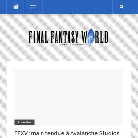
Skip
Menu
to
content
Actualités
FFXV : main tendue à Avalanche Studios