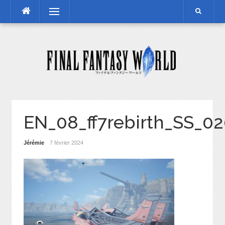
Skip
Menu
to
content
EN_08_ff7rebirth_SS_0
Jérémie
7 février 2024