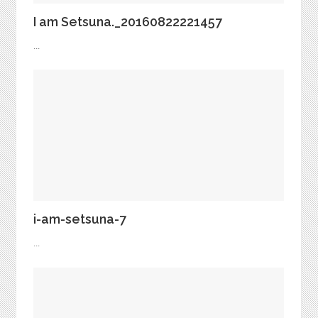
I am Setsuna._20160822221457
...
i-am-setsuna-7
...