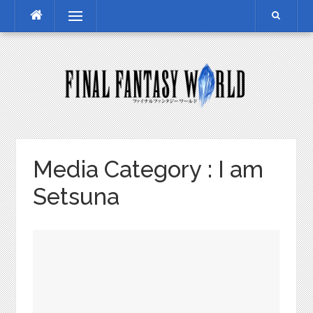
Skip
Menu
to
content
Media Category :
I am
Setsuna