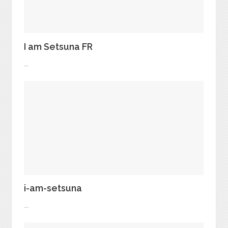
I am Setsuna FR
...
i-am-setsuna
...