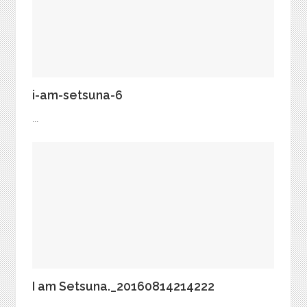
i-am-setsuna-6
...
I am Setsuna._20160814214222