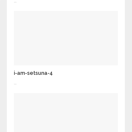
...
i-am-setsuna-4
...