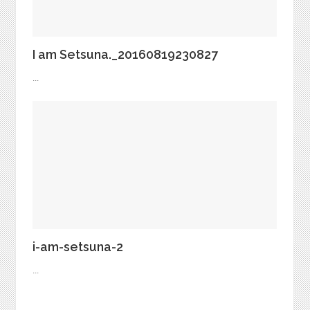
I am Setsuna._20160819230827
...
i-am-setsuna-2
...