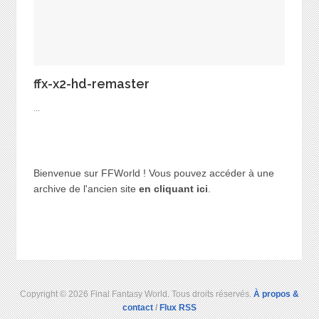
ffx-x2-hd-remaster
...
Bienvenue sur FFWorld ! Vous pouvez accéder à une
archive de l'ancien site
en cliquant ici
.
Copyright © 2026 Final Fantasy World. Tous droits réservés.
À propos &
contact
/
Flux RSS