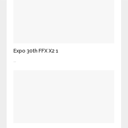
Expo 30th FFX X2 1
...