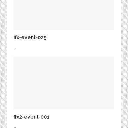
ffx-event-025
...
ffx2-event-001
...