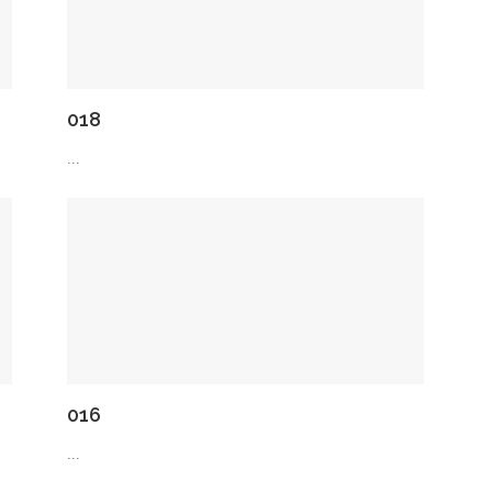
018
...
016
...