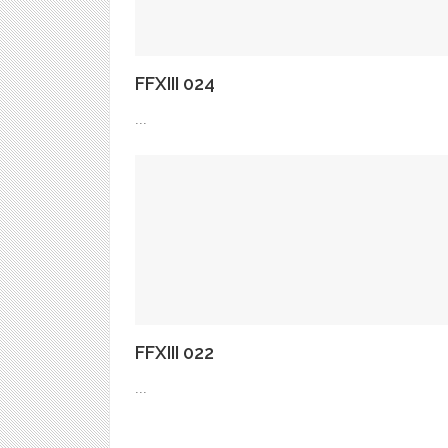
FFXIII 024
...
FFXIII 022
...