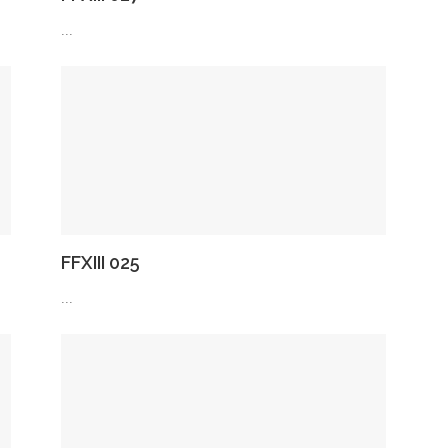
...
FFXIII 025
...