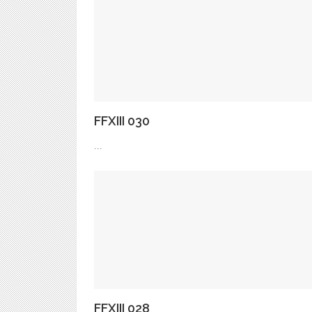
FFXIII 030
...
FFXIII 028