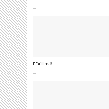
...
FFXIII 026
...