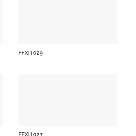
FFXIII 029
...
FFXIII 027