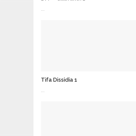
...
Tifa Dissidia 1
...