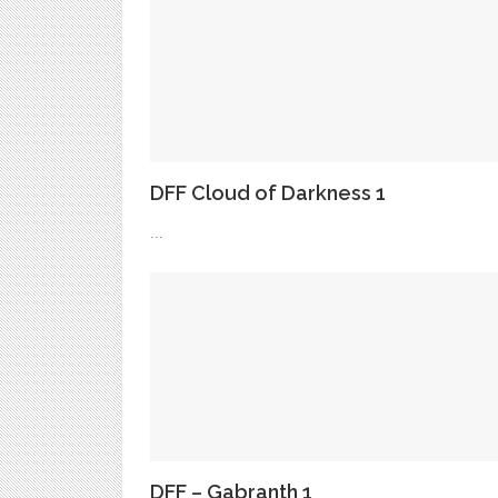
DFF Cloud of Darkness 1
...
DFF – Gabranth 1