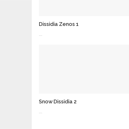
Dissidia Zenos 1
...
Snow Dissidia 2
...