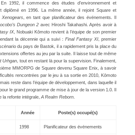
 En 1992, il commence des études d’environnement et
sort diplômé en 1996. La même année, il rejoint Square et
,
Xenogears
, en tant que planificateur des événements. Il
ocobo’s Dungeon 2
avec Hiroshi Takahashi. Après avoir à
tasy IX
, Nobuaki Kômoto revient à l’équipe de son premier
 pendant la décennie qui a suivi :
Final Fantasy XI
, premier
ario du pays de Bastok, il a rapidement pris la place du
 extensions offertes au jeu par la suite. Il laisse tout de même
ht Urhgan
, tout en restant là pour la supervision. Finalement,
deuxième MMORPG de Square devenu Square Enix, à savoir
fficultés rencontrées par le jeu à sa sortie en 2010, Kômoto
 mais reste dans l’équipe de développement, dans laquelle il
pour le grand programme de mise à jour de la version 1.0. Il
 la refonte intégrale,
A Realm Reborn
.
Année
Poste(s) occupé(s)
1998
Planificateur des événements