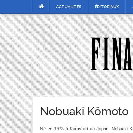
Skip
ACTUALITÉS
ÉDITORIAUX
to
content
Nobuaki Kômoto
Né en 1973 à Kurashiki au Japon, Nobuaki Kôm