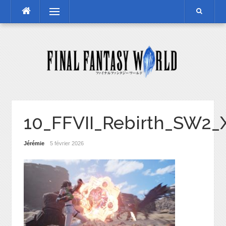
Skip
Menu
to
content
10_FFVII_Rebirth_SW2
Jérémie
5 février 2026