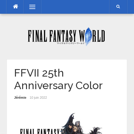
Skip
Menu
to
content
FFVII 25th
Anniversary Color
Jérémie
10 juin 2022