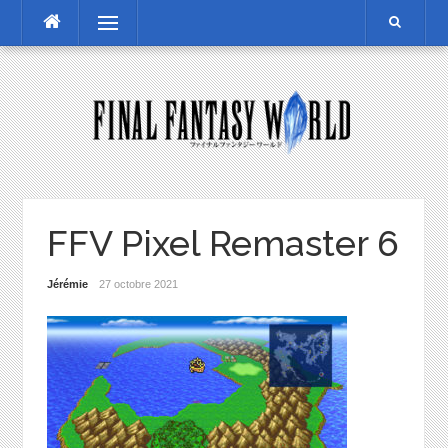
Skip
Menu
to
content
FFV Pixel Remaster 6
Jérémie
27 octobre 2021