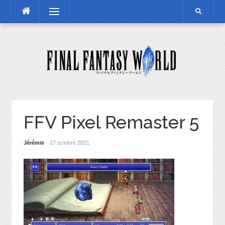
Skip
Menu
to
content
FFV Pixel Remaster 5
Jérémie
27 octobre 2021