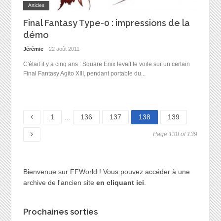
Articles
Final Fantasy Type-0 : impressions de la
démo
Jérémie
22 août 2011
C'était il y a cinq ans : Square Enix levait le voile sur un certain
Final Fantasy Agito XIII, pendant portable du...
Page
Page
Page
Page
Page
1
…
136
137
138
139
Page 138 of 139
Bienvenue sur FFWorld ! Vous pouvez accéder à une
archive de l'ancien site
en cliquant ici
.
Prochaines sorties