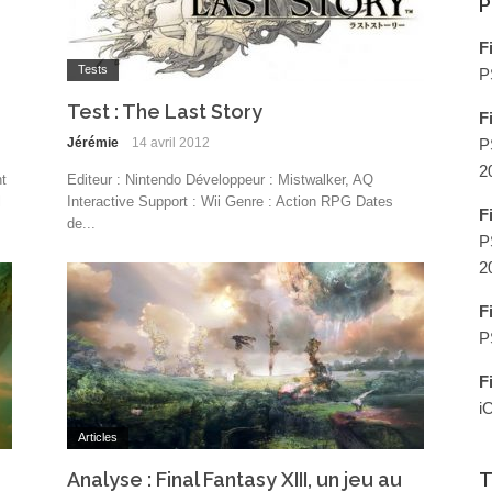
P
F
Tests
P
Test : The Last Story
F
Jérémie
14 avril 2012
P
2
t
Editeur : Nintendo Développeur : Mistwalker, AQ
l
Interactive Support : Wii Genre : Action RPG Dates
F
de...
P
2
F
P
F
i
Articles
Analyse : Final Fantasy XIII, un jeu au
T