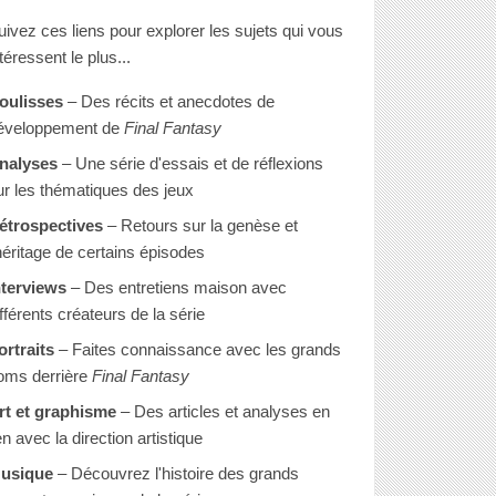
uivez ces liens pour explorer les sujets qui vous
téressent le plus...
oulisses
– Des récits et anecdotes de
éveloppement de
Final Fantasy
nalyses
– Une série d'essais et de réflexions
ur les thématiques des jeux
étrospectives
– Retours sur la genèse et
'héritage de certains épisodes
nterviews
– Des entretiens maison avec
ifférents créateurs de la série
ortraits
– Faites connaissance avec les grands
oms derrière
Final Fantasy
rt et graphisme
– Des articles et analyses en
en avec la direction artistique
usique
– Découvrez l'histoire des grands