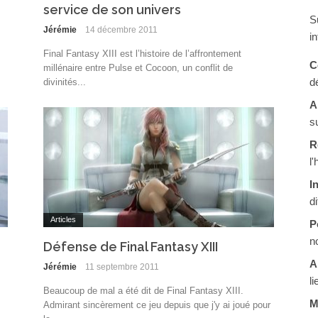
service de son univers
S
Jérémie
14 décembre 2011
in
Final Fantasy XIII est l’histoire de l’affrontement
C
millénaire entre Pulse et Cocoon, un conflit de
d
divinités...
A
s
R
l
I
d
Articles
P
n
Défense de Final Fantasy XIII
A
Jérémie
11 septembre 2011
li
Beaucoup de mal a été dit de Final Fantasy XIII.
M
Admirant sincèrement ce jeu depuis que j'y ai joué pour