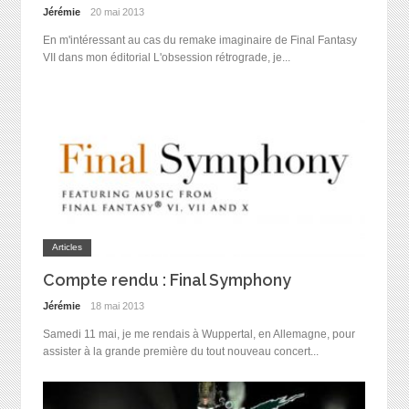
Jérémie
20 mai 2013
En m'intéressant au cas du remake imaginaire de Final Fantasy
VII dans mon éditorial L'obsession rétrograde, je...
Articles
Compte rendu : Final Symphony
Jérémie
18 mai 2013
Samedi 11 mai, je me rendais à Wuppertal, en Allemagne, pour
assister à la grande première du tout nouveau concert...