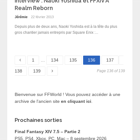
Interview : Naoki Yoshida et FFXIV A
Realm Reborn
Jérémie
22 février 2013
Depuis plus de deux ans, Naoki Yoshida est à la tête du plus
gros chantier jamais entrepris par Square Enix :...
Page
Page
Page
Page
Page
Page
1
…
134
135
136
137
Page
138
139
Page 136 of 139
Bienvenue sur FFWorld ! Vous pouvez accéder à une
archive de l'ancien site
en cliquant ici
.
Prochaines sorties
Final Fantasy XIV 7.5 – Partie 2
PS5, PS4, Xbox, PC, Mac – 8 septembre 2026