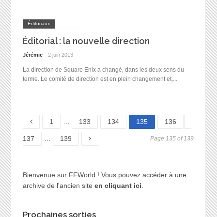
Éditoriaux
Éditorial : la nouvelle direction
Jérémie
2 juin 2013
La direction de Square Enix a changé, dans les deux sens du
terme. Le comité de direction est en plein changement et,...
Page
Page
Page
Page
Page
Page
1
…
133
134
135
136
Page
137
…
139
Page 135 of 139
Bienvenue sur FFWorld ! Vous pouvez accéder à une
archive de l'ancien site
en cliquant ici
.
Prochaines sorties