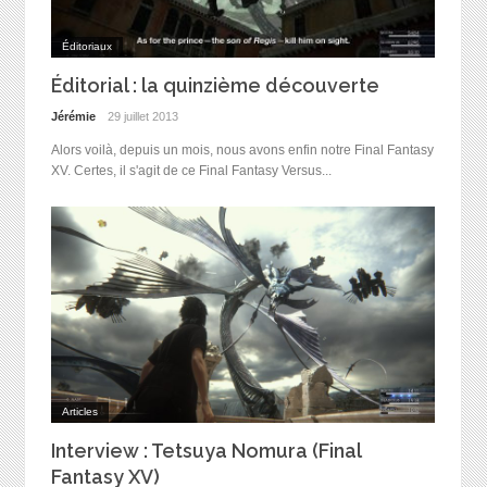
Éditoriaux
Éditorial : la quinzième découverte
Jérémie
29 juillet 2013
Alors voilà, depuis un mois, nous avons enfin notre Final Fantasy
XV. Certes, il s'agit de ce Final Fantasy Versus...
Articles
Interview : Tetsuya Nomura (Final
Fantasy XV)