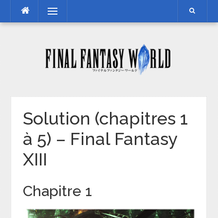
Skip
Menu
to
content
Solution (chapitres 1
à 5) – Final Fantasy
XIII
Chapitre 1