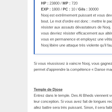
HP :
23800 /
MP :
720
EXP :
1800 /
PC :
10 /
Gils :
30000
Nooj est extrêmement puissant et vous deve
bout. Le mot d’ordre est donc : mettre le p
résister aux assauts dévastateurs de Nooj.
vous devriez résister efficacement aux altérat
vous en permanence et employez une vêtisphèr
Nooj libère une attaque très violente qu’il fa
Si vous réussissez à vaincre Nooj, vous gagnez
permet d’apprendre la compétence « Danse mag
Temple de Djose
Entrez dans le temple. Des Al Bheds viennent v
leur conception. Si vous avez fait de longues re
allez battre sera très puissant. Sinon, il sera faib