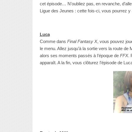
cet épisode… N’oubliez pas, en revanche, d’alle
Ligue des Jeunes : cette fois-ci, vous pourrez y 
Luca
Comme dans
Final Fantasy X
, vous pouvez jouer
le menu. Allez jusqu’à la sortie vers la route d
alors ses moments passés à l’époque de
FFX
. 
apparaît. A la fin, vous clôturez l’épisode de Luc