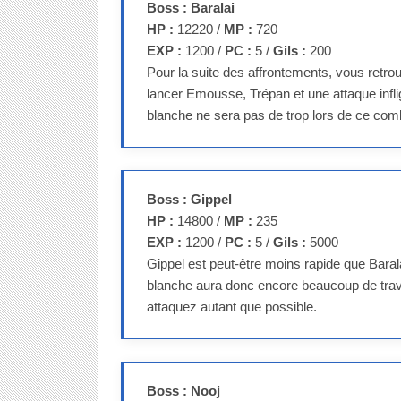
Boss : Baralai
HP :
12220 /
MP :
720
EXP :
1200 /
PC :
5 /
Gils :
200
Pour la suite des affrontements, vous retr
lancer Emousse, Trépan et une attaque infl
blanche ne sera pas de trop lors de ce com
Boss : Gippel
HP :
14800 /
MP :
235
EXP :
1200 /
PC :
5 /
Gils :
5000
Gippel est peut-être moins rapide que Bara
blanche aura donc encore beaucoup de trava
attaquez autant que possible.
Boss : Nooj