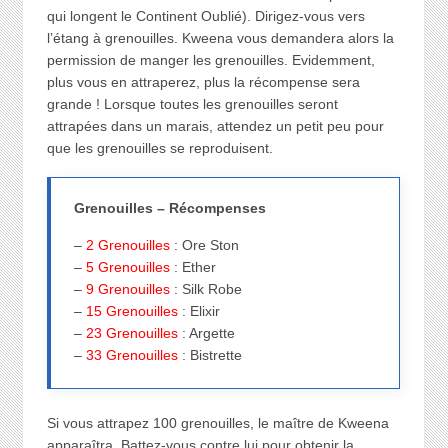
qui longent le Continent Oublié). Dirigez-vous vers
l’étang à grenouilles. Kweena vous demandera alors la
permission de manger les grenouilles. Evidemment,
plus vous en attraperez, plus la récompense sera
grande ! Lorsque toutes les grenouilles seront
attrapées dans un marais, attendez un petit peu pour
que les grenouilles se reproduisent.
Grenouilles – Récompenses
–
2 Grenouilles
: Ore Ston
–
5 Grenouilles
: Ether
–
9 Grenouilles
: Silk Robe
–
15 Grenouilles
: Elixir
–
23 Grenouilles
: Argette
–
33 Grenouilles
: Bistrette
Si vous attrapez 100 grenouilles, le maître de Kweena
apparaîtra. Battez-vous contre lui pour obtenir la