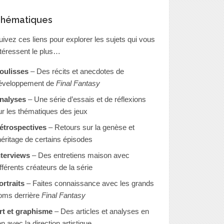
hématiques
uivez ces liens pour explorer les sujets qui vous
ntéressent le plus…
oulisses
– Des récits et anecdotes de
éveloppement de
Final Fantasy
nalyses
– Une série d’essais et de réflexions
ur les thématiques des jeux
étrospectives
– Retours sur la genèse et
’héritage de certains épisodes
nterviews
– Des entretiens maison avec
ifférents créateurs de la série
ortraits
– Faites connaissance avec les grands
oms derrière
Final Fantasy
rt et graphisme
– Des articles et analyses en
en avec la direction artistique