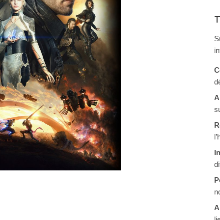
T
S
i
C
d
A
s
R
l
I
d
P
n
A
li