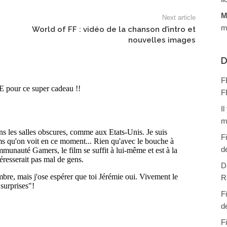
M
Next article
m
World of FF : vidéo de la chanson d’intro et
nouvelles images
D
F
F
I
m
F
d
D
R
F
d
F